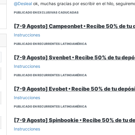
@
Desleal
ok, muchas gracias por escribir en el hilo, seguire
PUBLICADO EN EXCLUSIVAS CADUCADAS
[7-9 Agosto] Campeonbet • Recibe 50% de tu 
Instrucciones
PUBLICADO EN RECURRENTES LATINOAMÉRICA
[7-9 Agosto] Svenbet • Recibe 50% de tu depó
Instrucciones
PUBLICADO EN RECURRENTES LATINOAMÉRICA
[7-9 Agosto] Evobet • Recibe 50% de tu depós
Instrucciones
PUBLICADO EN RECURRENTES LATINOAMÉRICA
[7-9 Agosto] Spinbookie • Recibe 50% de tu d
Instrucciones