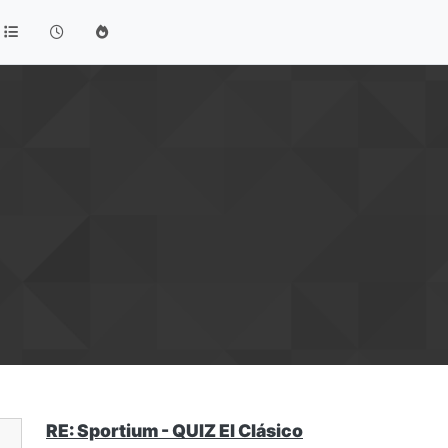
RE: Sportium - QUIZ El Clásico