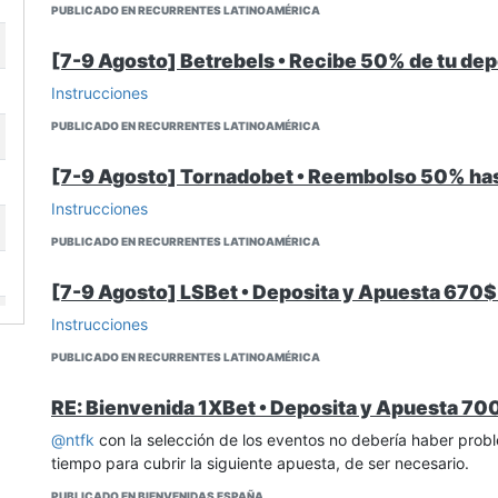
PUBLICADO EN RECURRENTES LATINOAMÉRICA
[7-9 Agosto] Betrebels • Recibe 50% de tu de
Instrucciones
PUBLICADO EN RECURRENTES LATINOAMÉRICA
[7-9 Agosto] Tornadobet • Reembolso 50% ha
Instrucciones
PUBLICADO EN RECURRENTES LATINOAMÉRICA
[7-9 Agosto] LSBet • Deposita y Apuesta 670
Instrucciones
PUBLICADO EN RECURRENTES LATINOAMÉRICA
RE: Bienvenida 1XBet • Deposita y Apuesta 70
@
ntfk
con la selección de los eventos no debería haber probl
tiempo para cubrir la siguiente apuesta, de ser necesario.
PUBLICADO EN BIENVENIDAS ESPAÑA