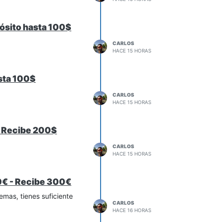
pósito hasta 100$
CARLOS
HACE 15 HORAS
sta 100$
CARLOS
HACE 15 HORAS
$ Recibe 200$
CARLOS
HACE 15 HORAS
0€ - Recibe 300€
emas, tienes suficiente
CARLOS
HACE 16 HORAS