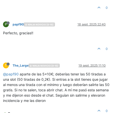
0
P
papf90
18 sept. 2025 22:40
NINJA NOVICIO [0-15]
Perfecto, gracias!!
0
T
The_Large
19 sept. 2025 11:10
NINJA NOVICIO [0-15]
@
papf90
aparte de las 5x10€; deberías tener las 50 tiradas a
una slot (50 tiradas de 0,2€). Si entras a la slot tienes que jugar
al menos una tirada con el mínimo y luego deberían salirte las 50
gratis. Si no te salen, toca abrir chat. A mí me pasó esta semana
y me dijeron eso desde el chat. Seguían sin salirme y elevaron
incidencia y me las dieron
0