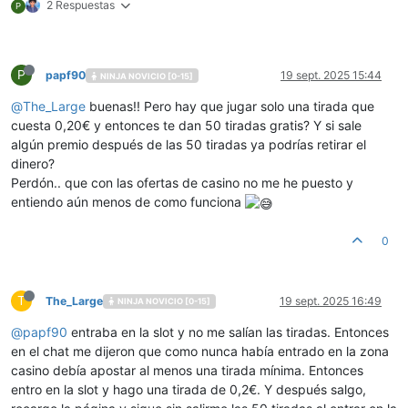
2 Respuestas
P
P
papf90
19 sept. 2025 15:44
NINJA NOVICIO [0-15]
@
The_Large
buenas!! Pero hay que jugar solo una tirada que
cuesta 0,20€ y entonces te dan 50 tiradas gratis? Y si sale
algún premio después de las 50 tiradas ya podrías retirar el
dinero?
Perdón.. que con las ofertas de casino no me he puesto y
entiendo aún menos de como funciona
0
T
The_Large
19 sept. 2025 16:49
NINJA NOVICIO [0-15]
@
papf90
entraba en la slot y no me salían las tiradas. Entonces
en el chat me dijeron que como nunca había entrado en la zona
casino debía apostar al menos una tirada mínima. Entonces
entro en la slot y hago una tirada de 0,2€. Y después salgo,