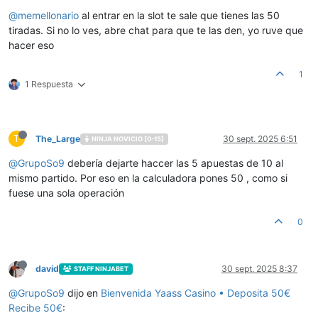
@
memellonario
al entrar en la slot te sale que tienes las 50
tiradas. Si no lo ves, abre chat para que te las den, yo ruve que
hacer eso
1
1 Respuesta
T
The_Large
30 sept. 2025 6:51
NINJA NOVICIO [0-15]
@
GrupoSo9
debería dejarte haccer las 5 apuestas de 10 al
mismo partido. Por eso en la calculadora pones 50 , como si
fuese una sola operación
0
david
30 sept. 2025 8:37
STAFF NINJABET
@
GrupoSo9
dijo en
Bienvenida Yaass Casino • Deposita 50€
Recibe 50€
: