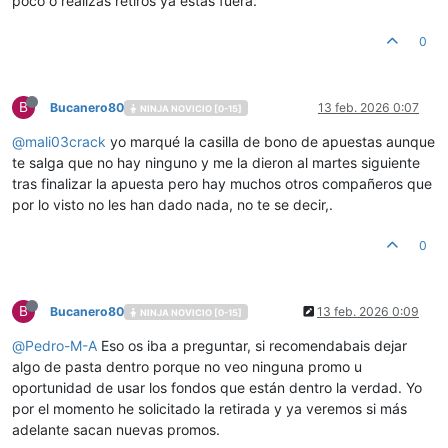
poco o realizas retiros ya estás fuera.
0
B
Bucanero80
13 feb. 2026 0:07
NINJA NOVICIO [0-15]
@
mali03crack
yo marqué la casilla de bono de apuestas aunque
te salga que no hay ninguno y me la dieron al martes siguiente
tras finalizar la apuesta pero hay muchos otros compañeros que
por lo visto no les han dado nada, no te se decir,.
0
B
Bucanero80
13 feb. 2026 0:09
NINJA NOVICIO [0-15]
@
Pedro-M-A
Eso os iba a preguntar, si recomendabais dejar
algo de pasta dentro porque no veo ninguna promo u
oportunidad de usar los fondos que están dentro la verdad. Yo
por el momento he solicitado la retirada y ya veremos si más
adelante sacan nuevas promos.