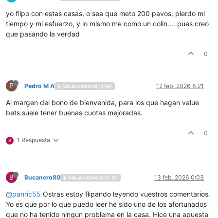
yo flipo con estas casas, o sea que meto 200 pavos, pierdo mi
tiempo y mi esfuerzo, y lo mismo me como un colin.... pues creo
que pasando la verdad
0
P
Pedro M A
12 feb. 2026 8:21
NINJA NOVICIO [0-15]
Al margen del bono de bienvenida, para los que hagan value
bets suele tener buenas cuotas mejoradas.
0
1 Respuesta
B
B
Bucanero80
13 feb. 2026 0:03
NINJA NOVICIO [0-15]
@
panric55
Ostras estoy flipando leyendo vuestros comentarios.
Yo es que por lo que puedo leer he sido uno de los afortunados
que no ha tenido ningún problema en la casa. Hice una apuesta