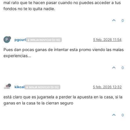
mal rato que te hacen pasar cuando no puedes acceder a tus
fondos no te lo quita nadie.
0
P
pgcurl
5 feb. 2026 11:54
NINJA NOVICIO [0-15]
Pues dan pocas ganas de intentar esta promo viendo las malas
experiencias...
0
kikcal
5 feb. 2026 12:32
NINJA NOVICIO [0-15]
está claro que es jugarsela a perder la apuesta en la casa, si la
ganas en la casa te la cierran seguro
0