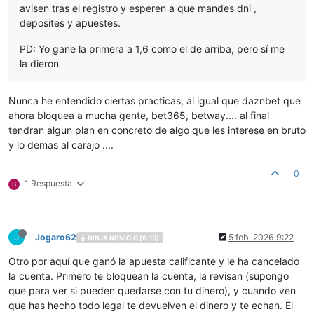
avisen tras el registro y esperen a que mandes dni ,
deposites y apuestes.
PD: Yo gane la primera a 1,6 como el de arriba, pero sí me
la dieron
Nunca he entendido ciertas practicas, al igual que daznbet que
ahora bloquea a mucha gente, bet365, betway.... al final
tendran algun plan en concreto de algo que les interese en bruto
y lo demas al carajo ....
0
1 Respuesta
B
J
Jogaro62
5 feb. 2026 9:22
NINJA NOVICIO [0-15]
Otro por aquí que ganó la apuesta calificante y le ha cancelado
la cuenta. Primero te bloquean la cuenta, la revisan (supongo
que para ver si pueden quedarse con tu dinero), y cuando ven
que has hecho todo legal te devuelven el dinero y te echan. El