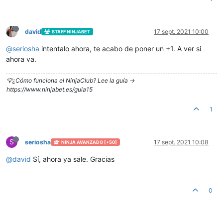
david
17 sept. 2021 10:00
STAFF NINJABET
@
seriosha
intentalo ahora, te acabo de poner un +1. A ver si
ahora va.
💡¿Cómo funciona el NinjaClub? Lee la guía ->
https://www.ninjabet.es/guia15
1
S
seriosha
17 sept. 2021 10:08
NINJA AVANZADO [+50]
@
david
Sí, ahora ya sale. Gracias
0