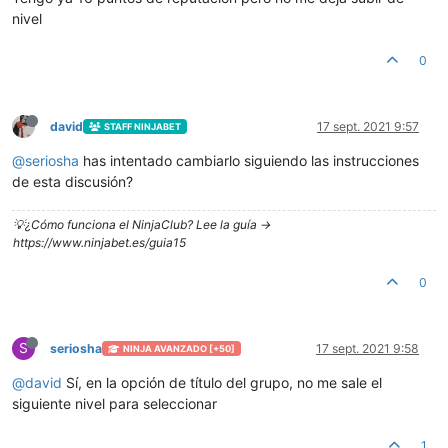
nivel
0
david
17 sept. 2021 9:57
STAFF NINJABET
@
seriosha
has intentado cambiarlo siguiendo las instrucciones
de esta discusión?
💡¿Cómo funciona el NinjaClub? Lee la guía ->
https://www.ninjabet.es/guia15
0
S
seriosha
17 sept. 2021 9:58
NINJA AVANZADO [+50]
@
david
Sí, en la opción de título del grupo, no me sale el
siguiente nivel para seleccionar
1