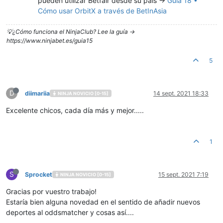
pueden utilizar Betfair desde su país ->
Guía 18 •
Cómo usar OrbitX a través de BetInAsia
💡¿Cómo funciona el NinjaClub? Lee la guía ->
https://www.ninjabet.es/guia15
5
D
diimariia
14 sept. 2021 18:33
NINJA NOVICIO [0-15]
Excelente chicos, cada día más y mejor.....
1
S
Sprocket
15 sept. 2021 7:19
NINJA NOVICIO [0-15]
Gracias por vuestro trabajo!
Estaría bien alguna novedad en el sentido de añadir nuevos
deportes al oddsmatcher y cosas así....