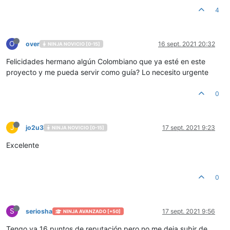
4
O
over
16 sept. 2021 20:32
NINJA NOVICIO [0-15]
Felicidades hermano algún Colombiano que ya esté en este
proyecto y me pueda servir como guía? Lo necesito urgente
0
J
jo2u3
17 sept. 2021 9:23
NINJA NOVICIO [0-15]
Excelente
0
S
seriosha
17 sept. 2021 9:56
NINJA AVANZADO [+50]
Tengo ya 16 puntos de reputación pero no me deja subir de