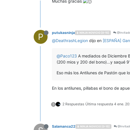
Muchas gracias
putukasninja
@Invitad
NINJA NOVICIO [0-15]
P
@
DeathrashLegion
dijo en
[ESPAÑA] Gan
@
Paco123
A mediados de Diciembre Be
(200 mios y 200 del bono)...y saqué 918€
Eso más los Antilunes de Pastón que l
En los antilunes, pillabas el bono de apu
2 Respuestas
Última respuesta
4 ene. 20
S
Salamanca22
@Invitad
NINJA NOVICIO [0-15]