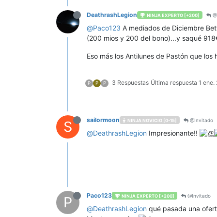
DeathrashLegion
@I
NINJA EXPERTO [+200]
@
Paco123
A mediados de Diciembre Betfr
(200 mios y 200 del bono)...y saqué 918€, a
Eso más los Antilunes de Pastón que los 
3 Respuestas
Última respuesta
1 ene.
P
P
P
sailormoon
@Invitado
NINJA NOVICIO [0-15]
S
@
DeathrashLegion
Impresionante!!
Paco123
@Invitado
NINJA EXPERTO [+200]
P
@
DeathrashLegion
qué pasada una oferta