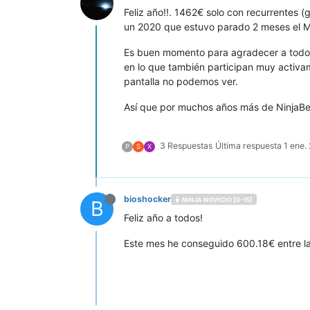
Feliz año!!. 1462€ solo con recurrentes
un 2020 que estuvo parado 2 meses el M
Es buen momento para agradecer a todo el
en lo que también participan muy activ
pantalla no podemos ver.
Así que por muchos años más de NinjaB
3 Respuestas
Última respuesta
1 ene.
P
S
X
bioshocker
NINJA NOVICIO [0-15]
B
Feliz año a todos!
Este mes he conseguido 600.18€ entre las