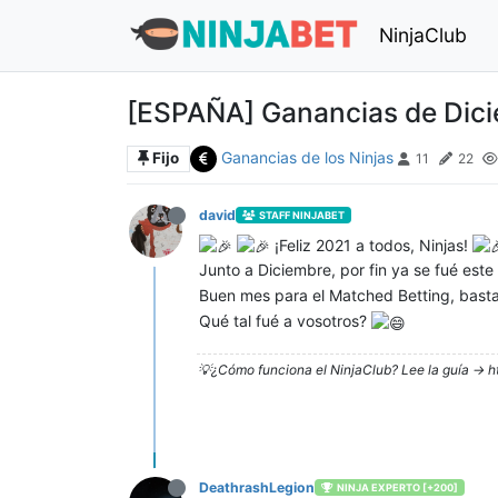
NinjaClub
[ESPAÑA] Ganancias de Dic
Ganancias de los Ninjas
Fijo
11
22
david
STAFF NINJABET
¡Feliz 2021 a todos, Ninjas!
Junto a Diciembre, por fin ya se fué este
Buen mes para el Matched Betting, basta
Qué tal fué a vosotros?
💡¿Cómo funciona el NinjaClub? Lee la guía -> h
DeathrashLegion
NINJA EXPERTO [+200]