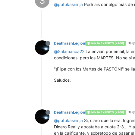
S
@
putukasninja
Podríais dar algo más de i
DeathrashLegion
@I
NINJA EXPERTO [+200]
@
Salamanca22
La envian por email, la 
condiciones, pero los MARTES. No se si a
"¡Flipa con los Martes de PASTÓN!" se ll
Saludos.
DeathrashLegion
@I
NINJA EXPERTO [+200]
@
putukasninja
Si, claro que lo era. Ing
Dinero Real y apostaba a cuota 2-3....Y 
en la calificante, y sobretodo de pasar e