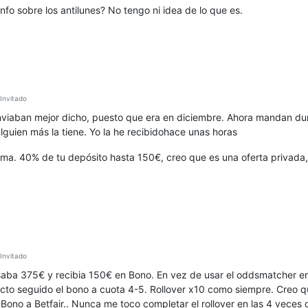
nfo sobre los antilunes? No tengo ni idea de lo que es.
nvitado
enviaban mejor dicho, puesto que era en diciembre. Ahora mandan du
lguien más la tiene. Yo la he recibidohace unas horas
ama. 40% de tu depósito hasta 150€, creo que es una oferta privada, e
nvitado
resaba 375€ y recibia 150€ en Bono. En vez de usar el oddsmatcher 
acto seguido el bono a cuota 4-5. Rollover x10 como siempre. Creo qu
l Bono a Betfair.. Nunca me toco completar el rollover en las 4 veces 