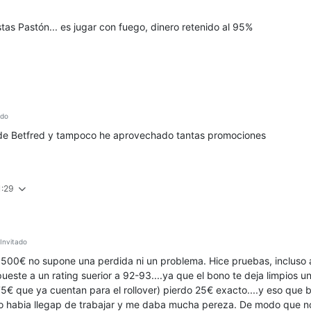
tas Pastón... es jugar con fuego, dinero retenido al 95%
ado
e Betfred y tampoco he aprovechado tantas promociones
1:29
nvitado
1500€ no supone una perdida ni un problema. Hice pruebas, incluso a
este a un rating suerior a 92-93....ya que el bono te deja limpios un
 375€ que ya cuentan para el rollover) pierdo 25€ exacto....y eso que
ro habia llegap de trabajar y me daba mucha pereza. De modo que n