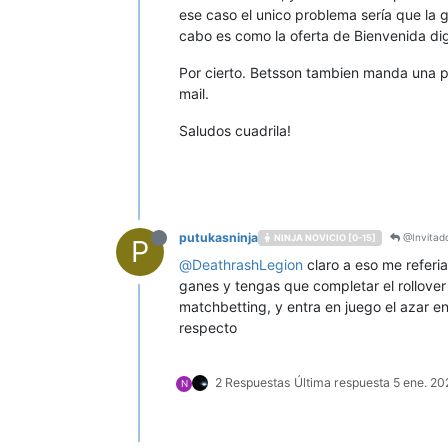
ese caso el unico problema sería que la ga
cabo es como la oferta de Bienvenida d
Por cierto. Betsson tambien manda una pa
mail.
Saludos cuadrila!
putukasninja
@Invitad
NINJA NOVICIO [0-15]
P
@
DeathrashLegion
claro a eso me referia
ganes y tengas que completar el rollover
matchbetting, y entra en juego el azar e
respecto
2 Respuestas
Última respuesta
5 ene. 20
N