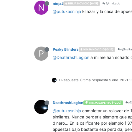
ninjaJ
@Invitado
NINJA NOVICIO [0-15]
N
@
putukasninja
El azar y la casa de apues
Peaky Blinders
@Invit
NINJA NOVICIO [0-15]
P
@
DeathrashLegion
a mi me han echado d
1 Respuesta
Última respuesta
5 ene. 2021 1
DeathrashLegion
@I
NINJA EXPERTO [+200]
@
putukasninja
completar un rollover de 
similares. Nunca perderia siempre que apu
dinero....En la calificante por ejemplo (
apuestas bajo bastante esa perdida, pe