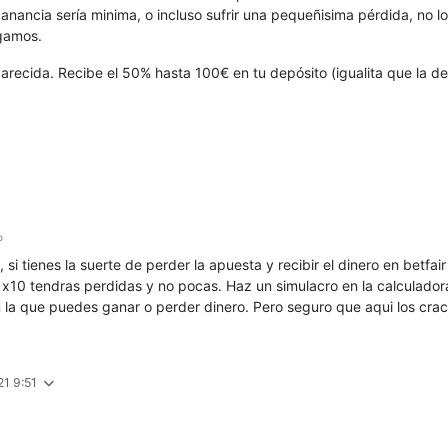
nancia sería minima, o incluso sufrir una pequeñisima pérdida, no lo s
igamos.
recida. Recibe el 50% hasta 100€ en tu depósito (igualita que la de
o
, si tienes la suerte de perder la apuesta y recibir el dinero en betf
 x10 tendras perdidas y no pocas. Haz un simulacro en la calculador
n la que puedes ganar o perder dinero. Pero seguro que aqui los cr
21 9:51