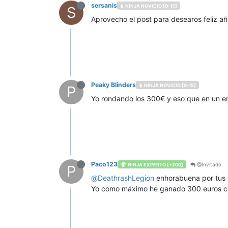
sersanis
NINJA NOVICIO [0-15]
S
Aprovecho el post para desearos feliz añ
Peaky Blinders
NINJA NOVICIO [0-15]
P
Yo rondando los 300€ y eso que en un erro
Paco123
@Invitado
NINJA EXPERTO [+200]
P
@
DeathrashLegion
enhorabuena por tus g
Yo como máximo he ganado 300 euros co