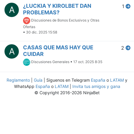
¿LUCKIA Y KIROLBET DAN
1
A
PROBLEMAS?
Discusiones de Bonos Exclusivos y Otras
Ofertas
•
30 dic. 2025 15:58
CASAS QUE MAS HAY QUE
2
A
CUIDAR
Discusiones Generales
•
17 oct. 2025 8:35
Reglamento
|
Guía
| Siguenos en Telegram
España
o
LATAM
y
WhatsApp
España
o
LATAM
|
Invita tus amigos y gana
© Copyright 2016-2026 NinjaBet