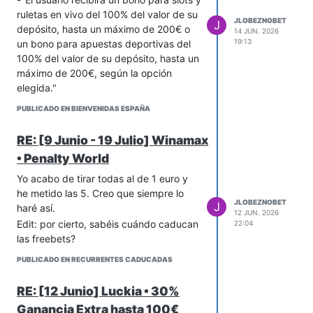
con otra casa de apuestas en la que
ruletas en vivo del 100% del valor de su
JLOBEZNOBET
J
estoy vetado.
depósito, hasta un máximo de 200€ o
14 JUN. 2026
19:13
un bono para apuestas deportivas del
100% del valor de su depósito, hasta un
máximo de 200€, según la opción
elegida."
PUBLICADO EN BIENVENIDAS ESPAÑA
RE: [9 Junio - 19 Julio] Winamax
• Penalty World
Yo acabo de tirar todas al de 1 euro y
he metido las 5. Creo que siempre lo
JLOBEZNOBET
J
haré así.
12 JUN. 2026
Edit: por cierto, sabéis cuándo caducan
22:04
las freebets?
PUBLICADO EN RECURRENTES CADUCADAS
RE: [12 Junio] Luckia • 30%
Ganancia Extra hasta 100€