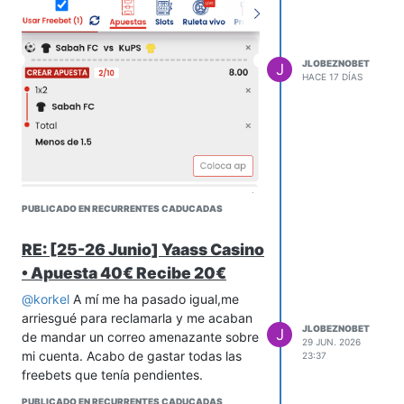
JLOBEZNOBET
J
HACE 17 DÍAS
En Betfair a 11.5 el 1-0 (ahora está a 12).
PUBLICADO EN RECURRENTES CADUCADAS
El rating se queda casi en 60%
RE: [25-26 Junio] Yaass Casino
• Apuesta 40€ Recibe 20€
@
korkel
A mí me ha pasado igual,me
arriesgué para reclamarla y me acaban
JLOBEZNOBET
J
de mandar un correo amenazante sobre
29 JUN. 2026
mi cuenta. Acabo de gastar todas las
23:37
freebets que tenía pendientes.
PUBLICADO EN RECURRENTES CADUCADAS