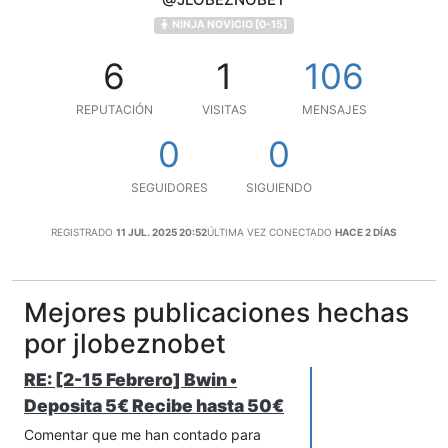
NINJA NOVICIO [0-15]
6
1
106
REPUTACIÓN
VISITAS
MENSAJES
0
0
SEGUIDORES
SIGUIENDO
REGISTRADO
11 JUL. 2025 20:52
ÚLTIMA VEZ CONECTADO
HACE 2 DÍAS
Mejores publicaciones hechas
por jlobeznobet
RE: [2-15 Febrero] Bwin •
Deposita 5€ Recibe hasta 50€
Comentar que me han contado para