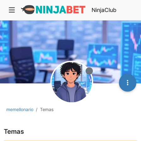
NinjaClub
memellonario
Temas
Temas