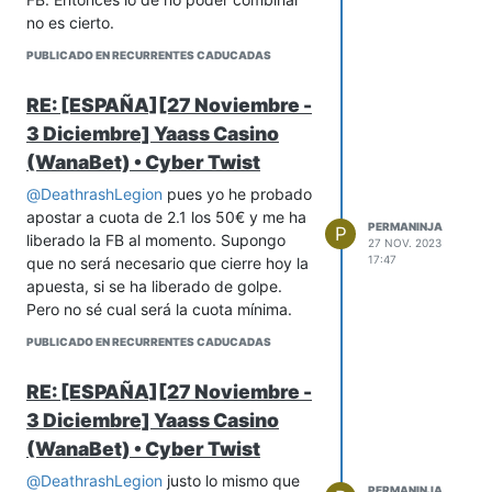
no es cierto.
PUBLICADO EN RECURRENTES CADUCADAS
RE: [ESPAÑA][27 Noviembre -
3 Diciembre] Yaass Casino
(WanaBet) • Cyber Twist
@
DeathrashLegion
pues yo he probado
apostar a cuota de 2.1 los 50€ y me ha
PERMANINJA
P
liberado la FB al momento. Supongo
27 NOV. 2023
17:47
que no será necesario que cierre hoy la
apuesta, si se ha liberado de golpe.
Pero no sé cual será la cuota mínima.
PUBLICADO EN RECURRENTES CADUCADAS
RE: [ESPAÑA][27 Noviembre -
3 Diciembre] Yaass Casino
(WanaBet) • Cyber Twist
@
DeathrashLegion
justo lo mismo que
PERMANINJA