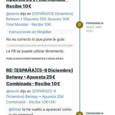
Recibe 10€
@
david
dijo en
[ESPAÑA][18 Diciembre]
Betsson • Deposita 30€ Apuesta 30€
PERMANINJA
Final Mundial - Recibe 10€
:
P
19 DIC. 2022
12:23
Instrucciones en NinjaBet
No es correcto lo que pone la guía:
La FB se puede utilizar libremente.
PUBLICADO EN RECURRENTES CADUCADAS
RE: [ESPAÑA][5-9 Diciembre]
Betway • Apuesta 25€
Combinada - Recibe 10€
@
david
dijo en
[ESPAÑA][5-9
Diciembre] Betway • Apuesta 25€
Combinada - Recibe 10€+5€
:
@
Dmat
te ha vuelto a aparecer como
PERMANINJA
P
la de siempre?