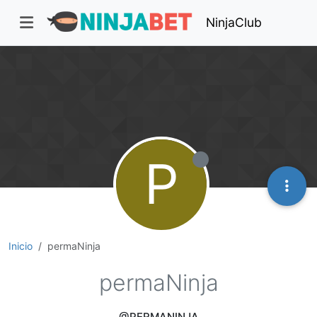
NinjaClub
P
Inicio
permaNinja
permaNinja
@PERMANINJA