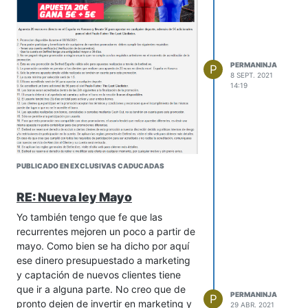
100€. Por ejemplo WH tenía una oferta
automáticamente a su saldo de
que se llamaba "poker de goles" que
bonificaciones para casino. Este saldo
sacaban en 2-3 partidos por semana,
solo estará disponible para los juegos
apostabas a un equipo y si tu equipo
de mesa de la pestaña CASINO.
ganaba y se marcaban 4 goles (o más)
PERMANINJA
P
El bono se acreditará de forma
8 SEPT. 2021
te daban un 25% de tu ganancia como
automática y podrá ser utilizado
14:19
freebet hasta 100€. Suena difícil de
solamente en los juegos de mesa de la
conseguir, pero se daba con bastante
pestaña CASINO.
frecuencia. Recuerdo que le saque
El pago solo se hará efectivo para
mucho jugo a la oferta. Y con el tiempo
aquellos jugadores que tengan la
las casas han ido recortando... Sportium
cuenta abierta, durante, al menos 30
hace un par de años en sus ofertas
https://www.betfred.es/ES/512/help#action=promotions&page
PUBLICADO EN EXCLUSIVAS CADUCADAS
días y hayan sido verificados
daban freebets de 20€, no 10€ como es
documentalmente. Esta Promoción no
ahora.
RE: Nueva ley Mayo
es compatible con ninguna otra oferta
Hay que tener en cuenta que el motivo
de casino.
Yo también tengo que fe que las
porque las casas dan todas estas
recurrentes mejoren un poco a partir de
ofertas... para captar nuevos clientes y
mayo. Como bien se ha dicho por aquí
reenganchar a los antiguos. Llegando a
ese dinero presupuestado a marketing
un punto una casa de apuesta no tiene
y captación de nuevos clientes tiene
que hacer tanto marketing si sienten
que ir a alguna parte. No creo que de
que han ganado suficiente mercado.
PERMANINJA
P
pronto dejen de invertir en marketing y
29 ABR. 2021