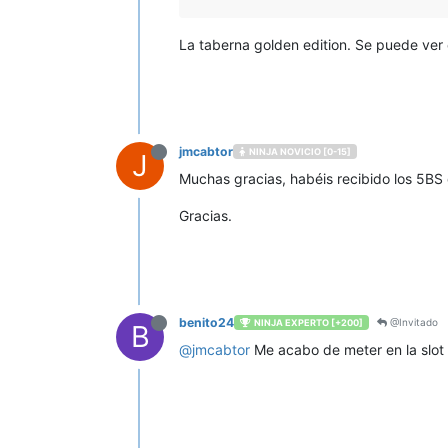
La taberna golden edition. Se puede ver
jmcabtor
NINJA NOVICIO [0-15]
J
Muchas gracias, habéis recibido los 5BS
Gracias.
benito24
@Invitado
NINJA EXPERTO [+200]
B
@
jmcabtor
Me acabo de meter en la slot