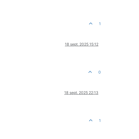
1
18 sept. 2025 15:12
0
18 sept. 2025 22:13
1