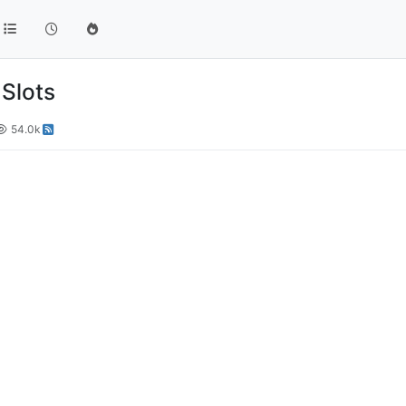
 Slots
54.0k