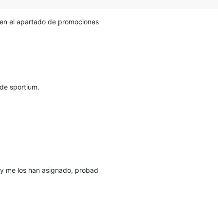
 en el apartado de promociones
 de sportium.
 y me los han asignado, probad