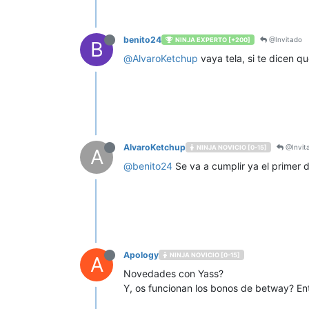
benito24
@Invitado
NINJA EXPERTO [+200]
B
@
AlvaroKetchup
vaya tela, si te dicen q
AlvaroKetchup
@Invit
NINJA NOVICIO [0-15]
A
@
benito24
Se va a cumplir ya el primer d
Apology
NINJA NOVICIO [0-15]
A
Novedades con Yass?
Y, os funcionan los bonos de betway? En