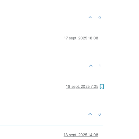
0
17 sept. 2025 18:08
1
18 sept. 2025 7:05
0
18 sept. 2025 14:08