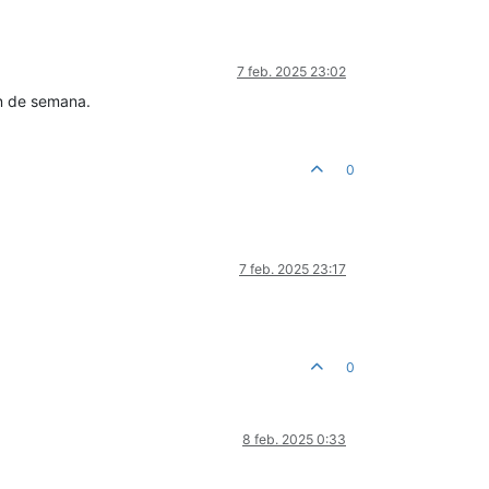
7 feb. 2025 23:02
in de semana.
0
7 feb. 2025 23:17
0
8 feb. 2025 0:33