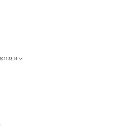
 2025 23:14
o