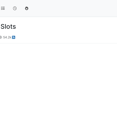
 Slots
54.2k