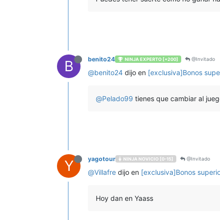
benito24
@Invitado
NINJA EXPERTO [+200]
B
@
benito24
dijo en
[exclusiva]Bonos super
@
Pelado99
tienes que cambiar al jueg
yagotour
@Invitado
NINJA NOVICIO [0-15]
Y
@
Villafre
dijo en
[exclusiva]Bonos superio
Hoy dan en Yaass