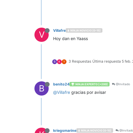
Villafre
NINJA NOVICIO [0-15]
V
Hoy dan en Yaass
3 Respuestas
Última respuesta
5 feb.
B
K
Y
benito24
@Invitado
NINJA EXPERTO [+200]
B
@
Villafre
gracias por avisar
kriegsmarine
@Invitad
NINJA NOVICIO [0-15]