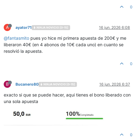
0
A
ayator71
16 jun. 2026 6:08
NINJA NOVICIO [0-15]
@
fantasmito
pues yo hice mi primera apuesta de 200€ y me
liberaron 40€ (en 4 abonos de 10€ cada uno) en cuanto se
resolvió la apuesta.
0
B
Bucanero80
16 jun. 2026 6:37
NINJA NOVICIO [0-15]
exacto si que se puede hacer, aqui tienes el bono liberado con
una sola apuesta
0