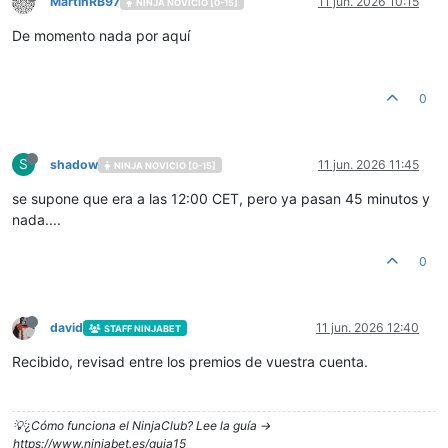
MartinRB97
11 jun. 2026 10:15
NINJA NOVICIO [0-15]
De momento nada por aquí
0
S
shadow
11 jun. 2026 11:45
NINJA NOVICIO [0-15]
se supone que era a las 12:00 CET, pero ya pasan 45 minutos y
nada....
0
david
11 jun. 2026 12:40
STAFF NINJABET
Recibido, revisad entre los premios de vuestra cuenta.
💡¿Cómo funciona el NinjaClub? Lee la guía ->
https://www.ninjabet.es/guia15