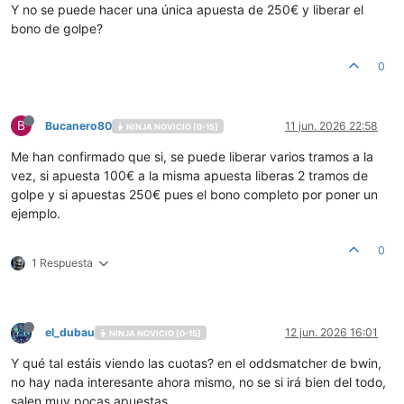
Y no se puede hacer una única apuesta de 250€ y liberar el
bono de golpe?
0
B
Bucanero80
11 jun. 2026 22:58
NINJA NOVICIO [0-15]
Me han confirmado que si, se puede liberar varios tramos a la
vez, si apuesta 100€ a la misma apuesta liberas 2 tramos de
golpe y si apuestas 250€ pues el bono completo por poner un
ejemplo.
0
1 Respuesta
el_dubau
12 jun. 2026 16:01
NINJA NOVICIO [0-15]
Y qué tal estáis viendo las cuotas? en el oddsmatcher de bwin,
no hay nada interesante ahora mismo, no se si irá bien del todo,
salen muy pocas apuestas ...