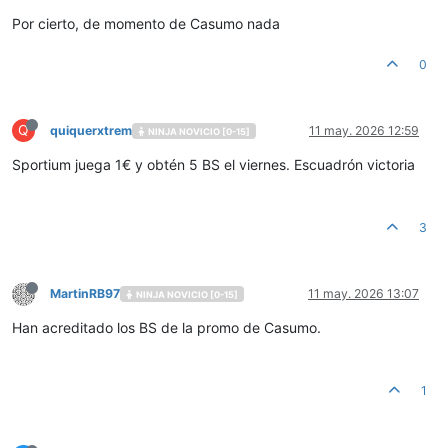
Por cierto, de momento de Casumo nada
0
Q
quiquerxtrem
11 may. 2026 12:59
NINJA NOVICIO [0-15]
Sportium juega 1€ y obtén 5 BS el viernes. Escuadrón victoria
3
MartinRB97
11 may. 2026 13:07
NINJA NOVICIO [0-15]
Han acreditado los BS de la promo de Casumo.
1