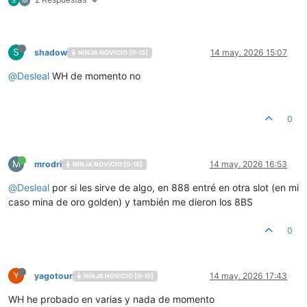
S
M
S
shadow
14 may. 2026 15:07
NINJA NOVICIO [0-15]
@
Desleal
WH de momento no
0
M
mrodri
14 may. 2026 16:53
NINJA NOVICIO [0-15]
@
Desleal
por si les sirve de algo, en 888 entré en otra slot (en mi
caso mina de oro golden) y también me dieron los 8BS
0
Y
yagotour
14 may. 2026 17:43
NINJA NOVICIO [0-15]
WH he probado en varias y nada de momento