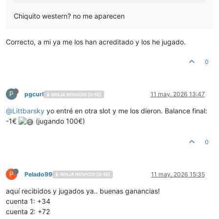
Chiquito western? no me aparecen
Correcto, a mi ya me los han acreditado y los he jugado.
0
P
pgcurl
11 may. 2026 13:47
NINJA NOVICIO [0-15]
@
Littbarsky
yo entré en otra slot y me los dieron. Balance final:
-1€
(jugando 100€)
0
P
Pelado99
11 may. 2026 15:35
NINJA NOVICIO [0-15]
aquí recibidos y jugados ya.. buenas ganancias!
cuenta 1: +34
cuenta 2: +72