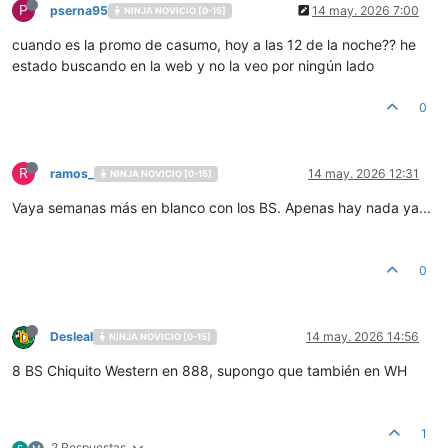
P
pserna95
14 may. 2026 7:00
NINJA NOVICIO [0-15]
cuando es la promo de casumo, hoy a las 12 de la noche?? he
estado buscando en la web y no la veo por ningún lado
0
R
ramos_
14 may. 2026 12:31
NINJA NOVICIO [0-15]
Vaya semanas más en blanco con los BS. Apenas hay nada ya...
0
Desleal
14 may. 2026 14:56
NINJA NOVICIO [0-15]
8 BS Chiquito Western en 888, supongo que también en WH
1
2 Respuestas