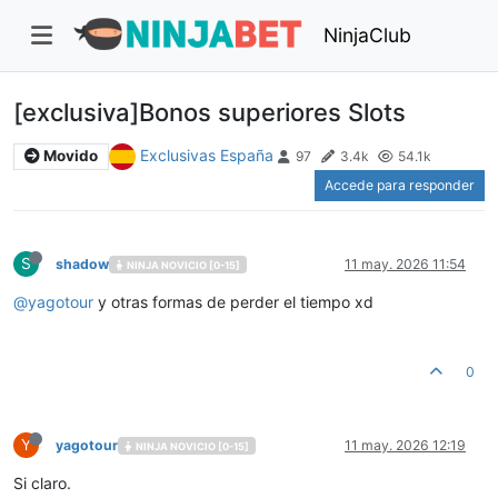
NinjaClub
[exclusiva]Bonos superiores Slots
Exclusivas España
Movido
97
3.4k
54.1k
Accede para responder
S
shadow
11 may. 2026 11:54
NINJA NOVICIO [0-15]
@
yagotour
y otras formas de perder el tiempo xd
0
Y
yagotour
11 may. 2026 12:19
NINJA NOVICIO [0-15]
Si claro.