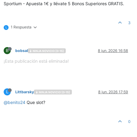
Sportium - Apuesta 1€ y llévate 5 Bonos Superiores GRATIS.
3
1 Respuesta
L
B
bobsal
8 jun. 2026 16:58
NINJA NOVICIO [0-15]
¡Esta publicación está eliminada!
L
Littbarsky
8 jun. 2026 17:59
NINJA NOVICIO [0-15]
@
benito24
Que slot?
0