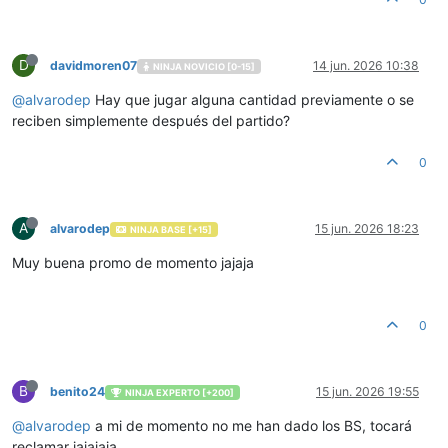
D
davidmoren07
14 jun. 2026 10:38
NINJA NOVICIO [0-15]
@
alvarodep
Hay que jugar alguna cantidad previamente o se
reciben simplemente después del partido?
0
A
alvarodep
15 jun. 2026 18:23
NINJA BASE [+15]
Muy buena promo de momento jajaja
0
B
benito24
15 jun. 2026 19:55
NINJA EXPERTO [+200]
@
alvarodep
a mi de momento no me han dado los BS, tocará
reclamar jajajaja