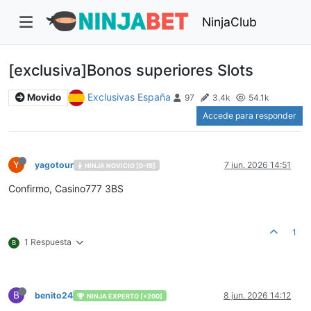
NinjaClub
[exclusiva]Bonos superiores Slots
Exclusivas España
Movido
97
3.4k
54.1k
Accede para responder
Y
yagotour
7 jun. 2026 14:51
NINJA NOVICIO [0-15]
Confirmo, Casino777 3BS
1
1 Respuesta
B
B
benito24
8 jun. 2026 14:12
NINJA EXPERTO [+200]