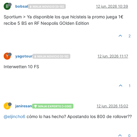
B
bobsal
12 jun. 2026 10:39
NINJA NOVICIO [0-15]
Sportium > Ya disponible los que hicisteis la promo juega 1€
recibe 5 BS en RF Neopolis GOlden Edition
2
Y
yagotour
12 jun. 2026 11:17
NINJA NOVICIO [0-15]
Interwetten 10 FS
1
J
janiresan
12 jun. 2026 15:02
NINJA EXPERTO [+200]
@
eljincho6
cómo lo has hecho? Apostando los 800 de rollover??
0