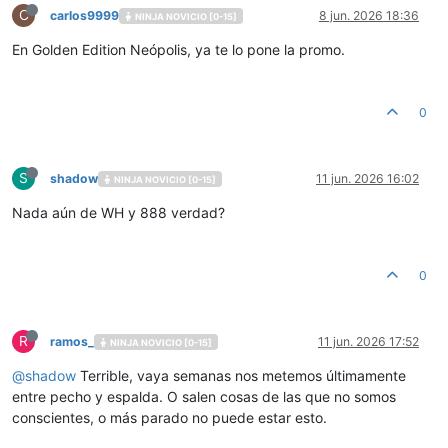
C
carlos9999
8 jun. 2026 18:36
NINJA NOVICIO [0-15]
En Golden Edition Neópolis, ya te lo pone la promo.
0
S
shadow
11 jun. 2026 16:02
NINJA NOVICIO [0-15]
Nada aún de WH y 888 verdad?
0
R
ramos_
11 jun. 2026 17:52
NINJA NOVICIO [0-15]
@
shadow
Terrible, vaya semanas nos metemos últimamente
entre pecho y espalda. O salen cosas de las que no somos
conscientes, o más parado no puede estar esto.